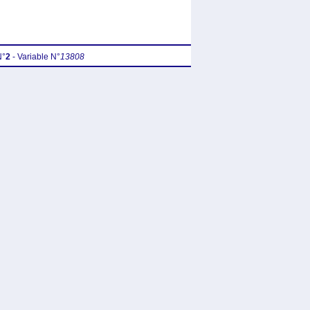
N°
2
- Variable N°
13808