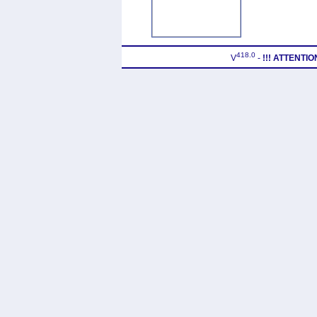
418.0
V
-
!!! ATTENTI