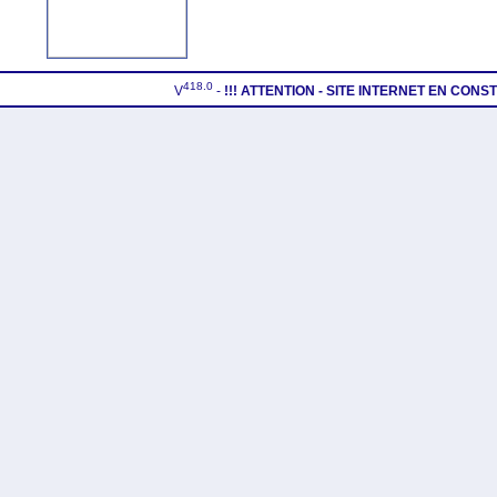
418.0
V
-
!!! ATTENTION - SITE INTERNET EN CON