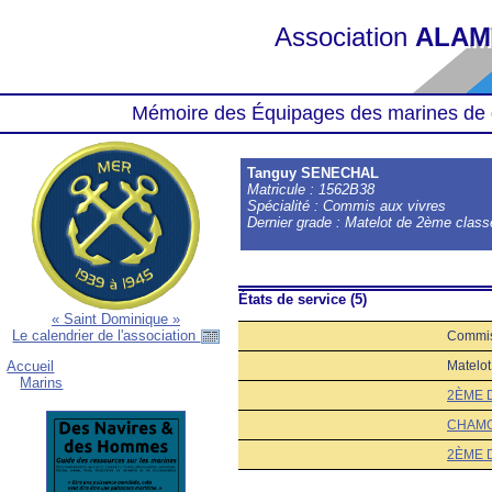
Association
ALAM
Mémoire des Équipages des marines de 
Tanguy SENECHAL
Matricule : 1562B38
Spécialité : Commis aux vivres
Dernier grade : Matelot de 2ème class
États de service (5)
« Saint Dominique »
Le calendrier de l'association
Commis
Matelo
Accueil
Marins
2ÈME 
CHAMO
2ÈME 