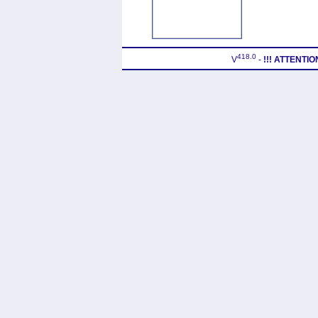
418.0
V
-
!!! ATTENTI