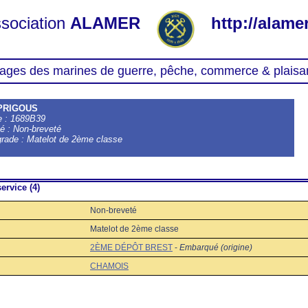
sociation
ALAMER
http://alamer
ages des marines de guerre, pêche, commerce & plaisa
 PRIGOUS
le : 1689B39
té : Non-breveté
grade : Matelot de 2ème classe
ervice (4)
Non-breveté
Matelot de 2ème classe
2ÈME DÉPÔT BREST
-
Embarqué (origine)
CHAMOIS