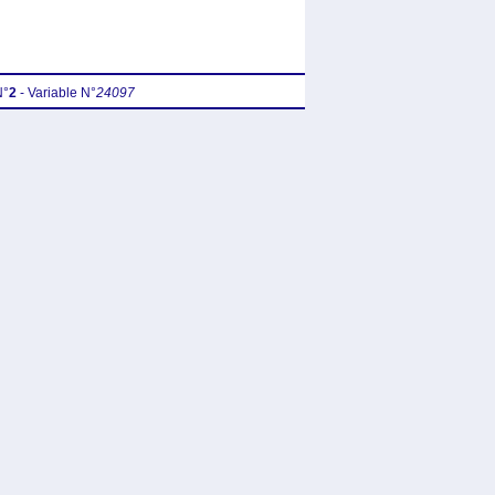
N°
2
- Variable N°
24097