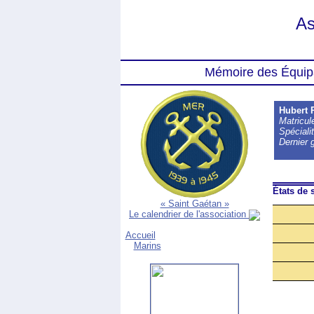
As
Mémoire des Équip
Hubert
Matricu
Spéciali
Dernier 
États de s
« Saint Gaétan »
Le calendrier de l'association
Accueil
Marins