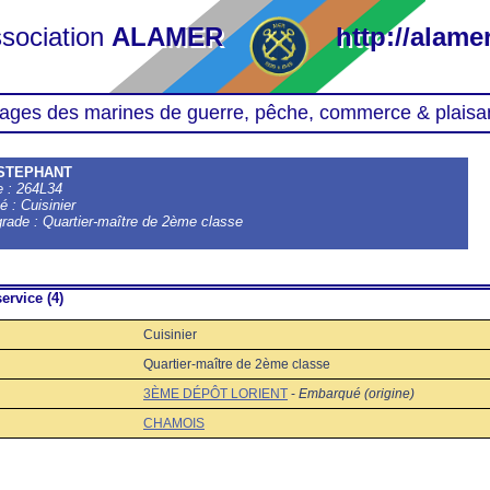
sociation
ALAMER
http://alamer
ages des marines de guerre, pêche, commerce & plaisa
 STEPHANT
le : 264L34
é : Cuisinier
grade : Quartier-maître de 2ème classe
ervice (4)
Cuisinier
Quartier-maître de 2ème classe
3ÈME DÉPÔT LORIENT
-
Embarqué (origine)
CHAMOIS