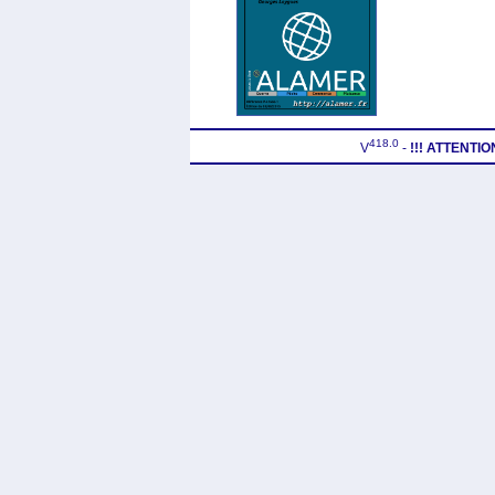
418.0
V
-
!!! ATTENTI