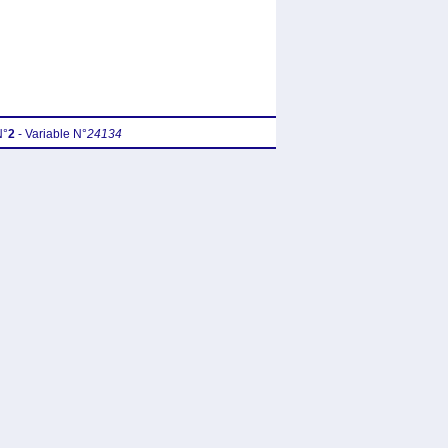
N°
2
- Variable N°
24134