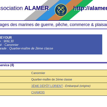
sociation
ALAMER
http://alamer
ages des marines de guerre, pêche, commerce & plaisa
 MEYOUR
le : 906L30
té : Canonnier
grade : Quartier-maître de 2ème classe
ervice (4)
Canonnier
Quartier-maître de 2ème classe
3ÈME DÉPÔT LORIENT
-
Embarqué (origine)
CHAMOIS