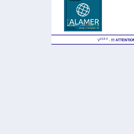
418.0
V
-
!!! ATTENTI