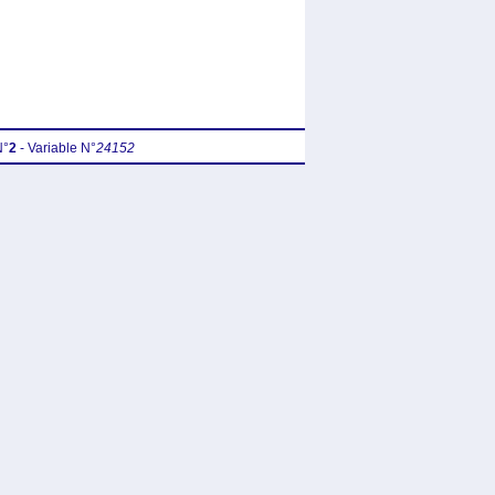
N°
2
- Variable N°
24152