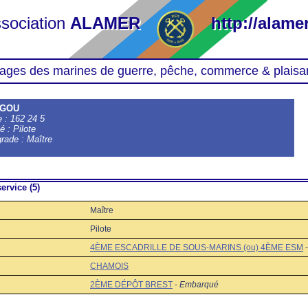
sociation
ALAMER
http://alamer
ages des marines de guerre, pêche, commerce & plaisa
EGOU
le : 162 24 5
é : Pilote
grade : Maître
ervice (5)
Maître
Pilote
4ÈME ESCADRILLE DE SOUS-MARINS (ou) 4ÈME ESM
CHAMOIS
2ÈME DÉPÔT BREST
-
Embarqué