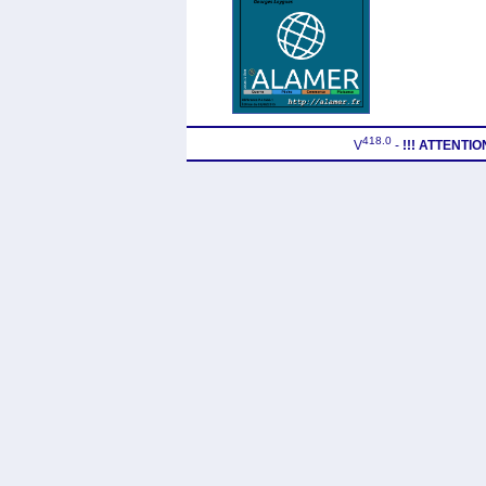
418.0
V
-
!!! ATTENTI