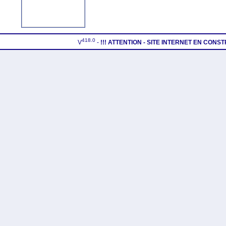
418.0
V
-
!!! ATTENTION - SITE INTERNET EN CONS