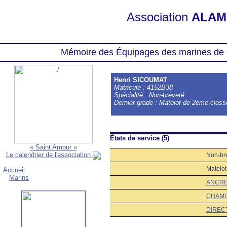
Association
ALAM
Mémoire des Équipages des marines de 
Henri SICOUMAT
Matricule : 4152B38
Spécialité : Non-breveté
Dernier grade : Matelot de 2ème class
États de service (5)
« Saint Amour »
Le calendrier de l'association
Non-br
Matelo
Accueil
Marins
ANCR
CHAMO
DIRECT