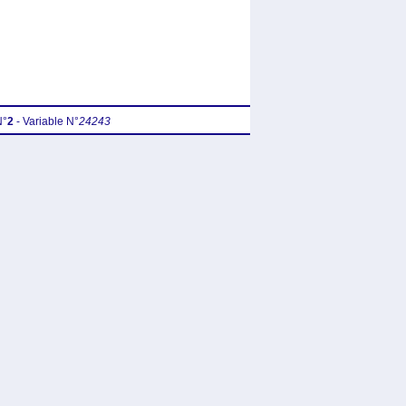
N°
2
- Variable N°
24243