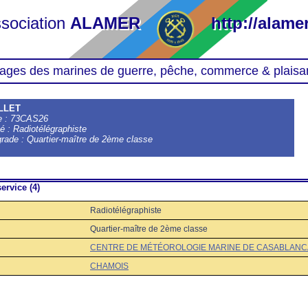
sociation
ALAMER
http://alamer
ages des marines de guerre, pêche, commerce & plaisa
ILLET
le : 73CAS26
té : Radiotélégraphiste
grade : Quartier-maître de 2ème classe
ervice (4)
Radiotélégraphiste
Quartier-maître de 2ème classe
CENTRE DE MÉTÉOROLOGIE MARINE DE CASABLANCA
CHAMOIS