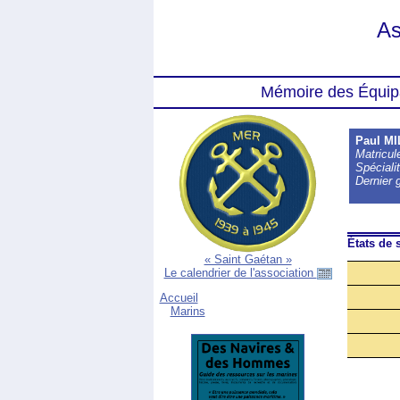
As
Mémoire des Équip
Paul M
Matricu
Spéciali
Dernier 
États de s
« Saint Gaétan »
Le calendrier de l'association
Accueil
Marins