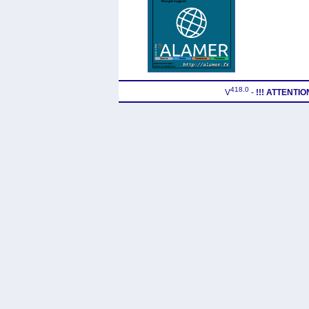
418.0
V
-
!!! ATTENTI