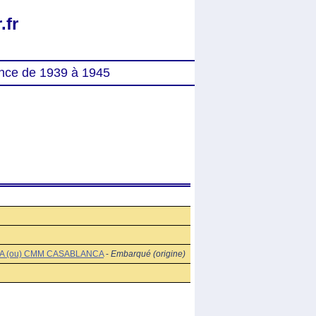
.fr
nce de 1939 à 1945
 (ou) CMM CASABLANCA
-
Embarqué (origine)