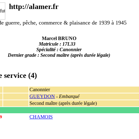
http://alamer.fr
e guerre, pêche, commerce & plaisance de 1939 à 1945
Marcel BRUNO
Matricule : 17L33
Spécialité : Canonnier
Dernier grade : Second maître (après durée légale)
e service (4)
Canonnier
GUEYDON
-
Embarqué
Second maître (après durée légale)
CHAMOIS
9