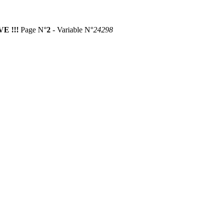
E !!!
Page N°
2
- Variable N°
24298