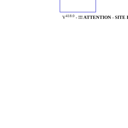
418.0
V
-
!!! ATTENTION - SI