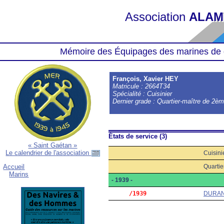
Association
ALAM
Mémoire des Équipages des marines de 
François, Xavier HEY
Matricule : 2664T34
Spécialité : Cuisinier
Dernier grade : Quartier-maître de 2è
États de service (3)
« Saint Gaétan »
Le calendrier de l'association
Cuisini
Quartie
Accueil
Marins
- 1939 -
     /1939
DURA