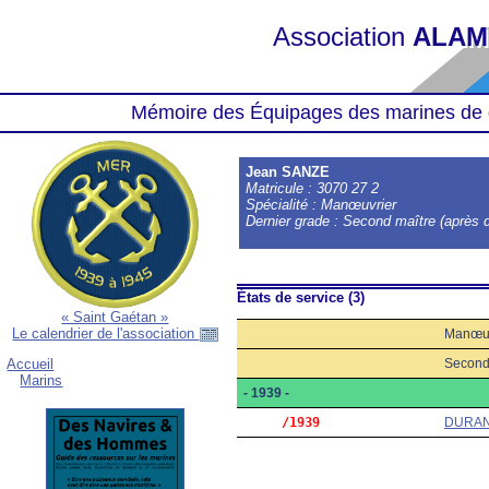
Association
ALAM
Mémoire des Équipages des marines de 
Jean SANZE
Matricule : 3070 27 2
Spécialité : Manœuvrier
Dernier grade : Second maître (après d
États de service (3)
« Saint Gaétan »
Le calendrier de l'association
Manœuv
Second 
Accueil
Marins
- 1939 -
     /1939
DURA