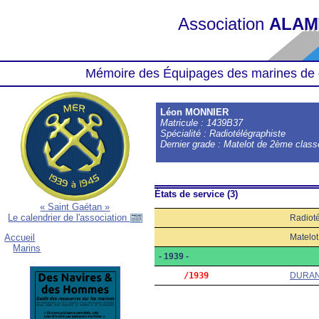
Association
ALAM
Mémoire des Équipages des marines de 
Léon MONNIER
Matricule : 1439B37
Spécialité : Radiotélégraphiste
Dernier grade : Matelot de 2ème class
États de service (3)
« Saint Gaétan »
Le calendrier de l'association
Radioté
Matelo
Accueil
Marins
- 1939 -
     /1939
DURA