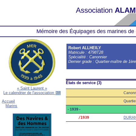
Association
ALAM
Mémoire des Équipages des marines de 
Robert ALLHEILY
Matricule : 4798T28
Spécialité : Canonnier
Dernier grade : Quartier-maître de 1èr
États de service (3)
« Saint Laurent »
Le calendrier de l'association
Canonn
Quartie
Accueil
Marins
- 1939 -
     /1939
DURA