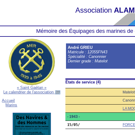
Association
ALAM
Mémoire des Équipages des marines de 
André GRIEU
Matricule : 12055FN43
Spécialité : Canonnier
Dernier grade : Matelot
États de service (4)
« Saint Gaétan »
Le calendrier de l'association
Matelot
Canonn
Accueil
Marins
LA MO
- 1943 -
15/05/
FORCE