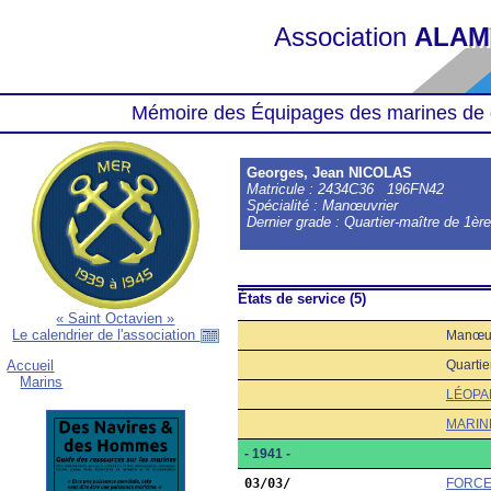
Association
ALAM
Mémoire des Équipages des marines de 
Georges, Jean NICOLAS
Matricule : 2434C36 196FN42
Spécialité : Manœuvrier
Dernier grade : Quartier-maître de 1èr
États de service (5)
« Saint Octavien »
Le calendrier de l'association
Manœuv
Quartie
Accueil
Marins
LÉOPA
MARIN
- 1941 -
03/03/
FORCE