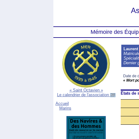
As
Mémoire des Équip
Lauren
Matricu
Spécialit
Dernier 
Date de d
« Mort p
« Saint Octavien »
États de s
Le calendrier de l'association
Accueil
Marins