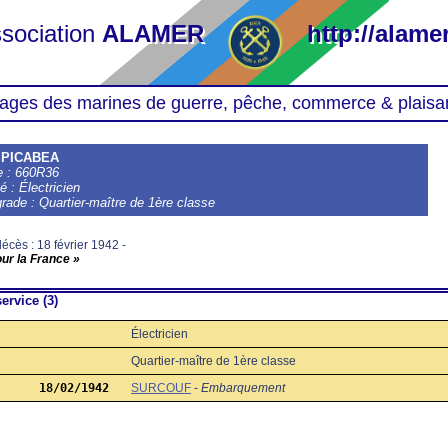
sociation
ALAMER
http://alamer
ages des marines de guerre, pêche, commerce & plaisa
t PICABEA
le : 660R36
é : Électricien
grade : Quartier-maître de 1ère classe
écès : 18 février 1942 -
our la France »
ervice (3)
Électricien
Quartier-maître de 1ère classe
18/02/1942
SURCOUF
-
Embarquement