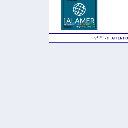
418.0
V
-
!!! ATTENT