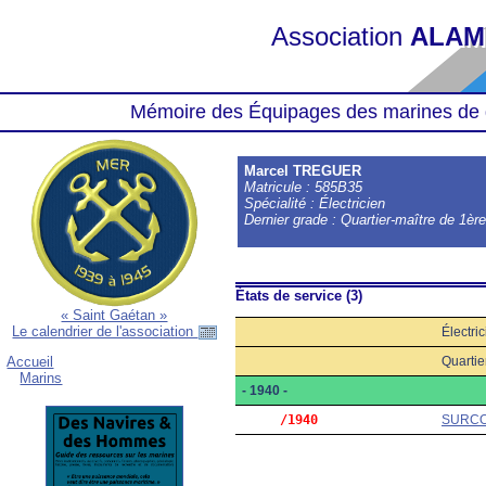
Association
ALAM
Mémoire des Équipages des marines de 
Marcel TREGUER
Matricule : 585B35
Spécialité : Électricien
Dernier grade : Quartier-maître de 1èr
États de service (3)
« Saint Gaétan »
Le calendrier de l'association
Électri
Quartie
Accueil
Marins
- 1940 -
     /1940
SURC