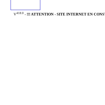
418.0
V
-
!!! ATTENTION - SITE INTERNET EN CON