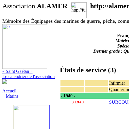
Association
ALAMER
http://alamer
Mémoire des Équipages des marines de guerre, pêche, com
Fran
Matric
Spécia
Dernier grade : Qua
États de service (3)
« Saint Gaétan »
Le calendrier de l'association
Infirmier
Quartier-ma
Accueil
- 1940 -
Marins
SURCOU
     /1940