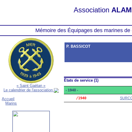
Association
ALAM
Mémoire des Équipages des marines de 
P. BASSICOT
États de service (1)
« Saint Gaétan »
Le calendrier de l'association
- 1940 -
     /1940
SURC
Accueil
Marins