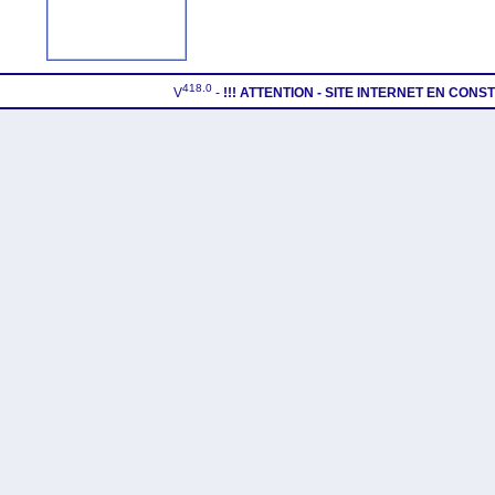
418.0
V
-
!!! ATTENTION - SITE INTERNET EN CON