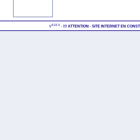
418.0
V
-
!!! ATTENTION - SITE INTERNET EN CON