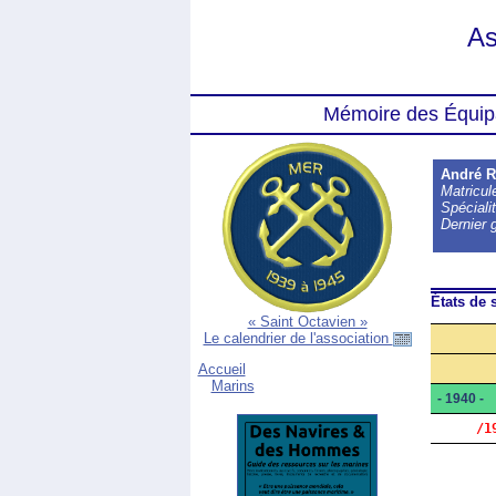
As
Mémoire des Équip
André 
Matricu
Spéciali
Dernier 
États de s
« Saint Octavien »
Le calendrier de l'association
Accueil
Marins
- 1940 -
     /1