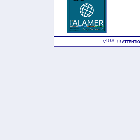
418.0
V
-
!!! ATTENT