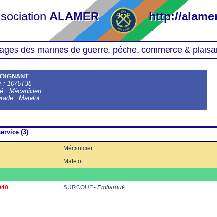
sociation
ALAMER
http://alamer
ages des marines de guerre, pêche, commerce & plaisa
ROIGNANT
le : 1075T38
té : Mécanicien
grade : Matelot
ervice (3)
Mécanicien
Matelot
940
SURCOUF
-
Embarqué