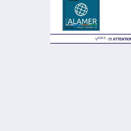
418.0
V
-
!!! ATTENTI