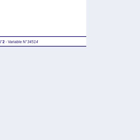
N°
2
- Variable N°
34514