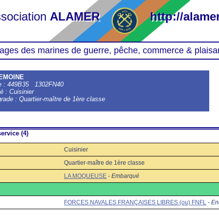
sociation
ALAMER
http://alamer
ages des marines de guerre, pêche, commerce & plaisa
LEMOINE
le : 449B35 1302FN40
é : Cuisinier
grade : Quartier-maître de 1ère classe
ervice (4)
Cuisinier
Quartier-maître de 1ère classe
LA MOQUEUSE
-
Embarqué
FORCES NAVALES FRANÇAISES LIBRES (ou) FNFL
-
En