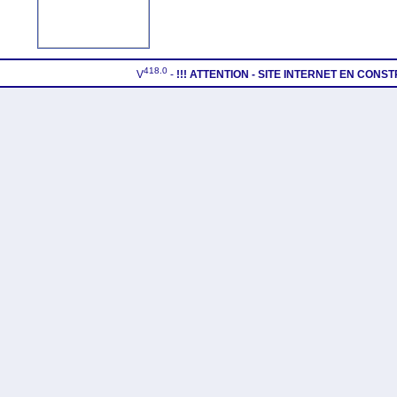
418.0
V
-
!!! ATTENTION - SITE INTERNET EN CONS