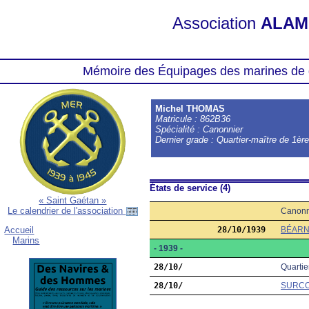
Association
ALAM
Mémoire des Équipages des marines de 
Michel THOMAS
Matricule : 862B36
Spécialité : Canonnier
Dernier grade : Quartier-maître de 1èr
États de service (4)
« Saint Gaétan »
Le calendrier de l'association
Canonn
28/10/1939
BÉAR
Accueil
Marins
- 1939 -
28/10/
Quartie
28/10/
SURC