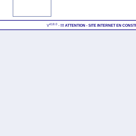
418.0
V
-
!!! ATTENTION - SITE INTERNET EN CONS