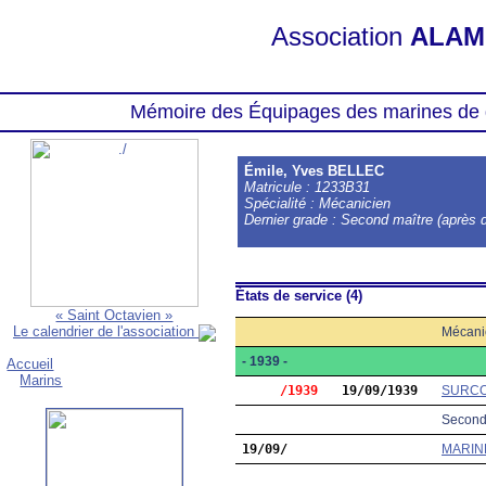
Association
ALAM
Mémoire des Équipages des marines de 
Émile, Yves BELLEC
Matricule : 1233B31
Spécialité : Mécanicien
Dernier grade : Second maître (après d
États de service (4)
« Saint Octavien »
Le calendrier de l'association
Mécani
- 1939 -
Accueil
Marins
     /1939
19/09/1939
SURC
Second 
19/09/
MARIN