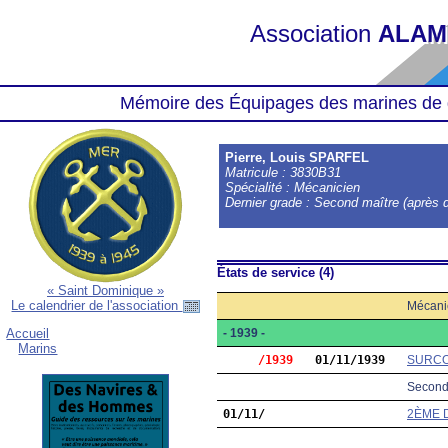
Association
ALAM
Mémoire des Équipages des marines de 
Pierre, Louis SPARFEL
Matricule : 3830B31
Spécialité : Mécanicien
Dernier grade : Second maître (après d
États de service (4)
« Saint Dominique »
Le calendrier de l'association
Mécani
- 1939 -
Accueil
Marins
     /1939
01/11/1939
SURC
Second 
01/11/
2ÈME 