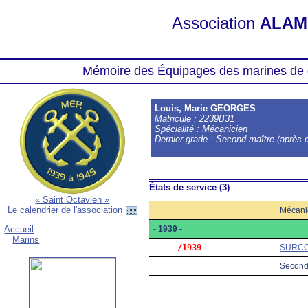
Association
ALAM
Mémoire des Équipages des marines de 
Louis, Marie GEORGES
Matricule : 2239B31
Spécialité : Mécanicien
Dernier grade : Second maître (après d
États de service (3)
« Saint Octavien »
Le calendrier de l'association
Mécani
- 1939 -
Accueil
Marins
     /1939
SURC
Second 