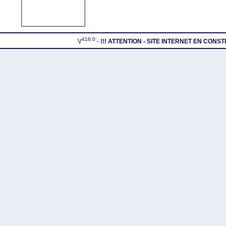
418.0
V
-
!!! ATTENTION - SITE INTERNET EN CONS