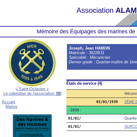
Association
ALAM
Mémoire des Équipages des marines de 
Joseph, Jean HAMON
Matricule : 3922B31
Spécialité : Mécanicien
Dernier grade : Quartier-maître de 1èr
États de service (4)
« Saint Octavien »
Le calendrier de l'association
Mécani
01/01/1939
2ÈME 
Accueil
Marins
- 1939 -
01/01/
Quartie
01/01/
SURC