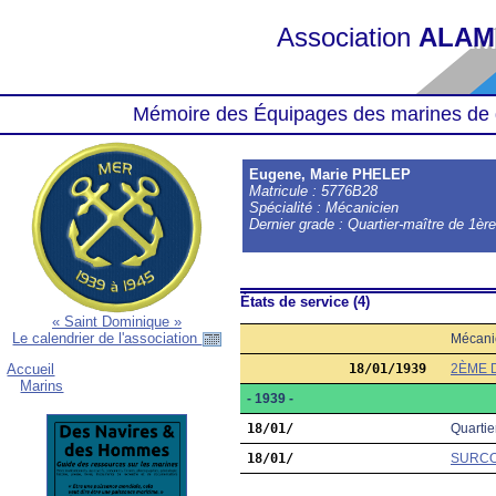
Association
ALAM
Mémoire des Équipages des marines de 
Eugene, Marie PHELEP
Matricule : 5776B28
Spécialité : Mécanicien
Dernier grade : Quartier-maître de 1èr
États de service (4)
« Saint Dominique »
Le calendrier de l'association
Mécani
18/01/1939
2ÈME 
Accueil
Marins
- 1939 -
18/01/
Quartie
18/01/
SURC