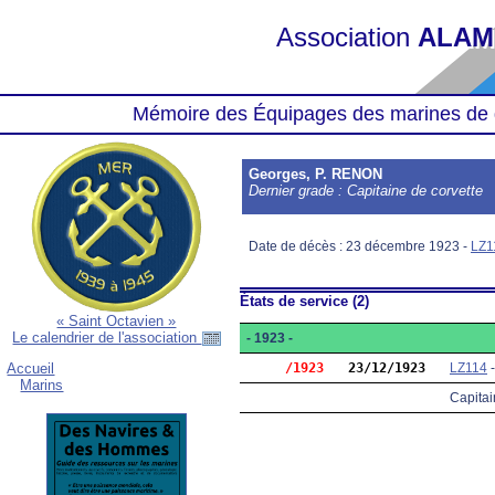
Association
ALAM
Mémoire des Équipages des marines de 
Georges, P. RENON
Dernier grade : Capitaine de corvette
Date de décès : 23 décembre 1923 -
LZ1
États de service (2)
« Saint Octavien »
Le calendrier de l'association
- 1923 -
     /1923
23/12/1923
LZ114
Accueil
Marins
Capitai