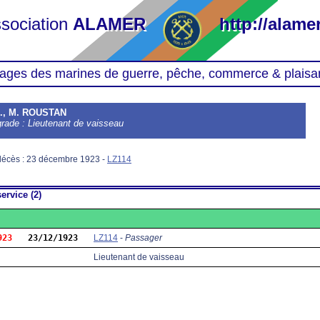
sociation
ALAMER
http://alamer
ages des marines de guerre, pêche, commerce & plaisa
A., M. ROUSTAN
grade : Lieutenant de vaisseau
décès : 23 décembre 1923 -
LZ114
ervice (2)
923
23/12/1923
LZ114
-
Passager
Lieutenant de vaisseau