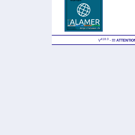
418.0
V
-
!!! ATTENTI