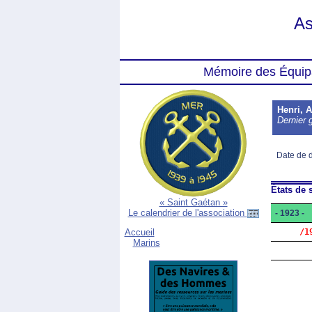
As
Mémoire des Équip
Henri, 
Dernier 
Date de 
États de s
« Saint Gaétan »
Le calendrier de l'association
- 1923 -
     /1
Accueil
Marins