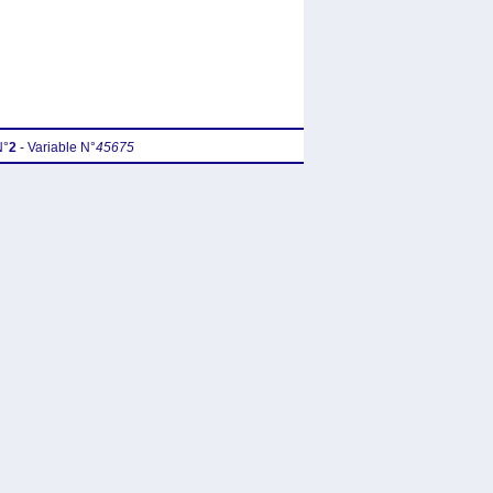
N°
2
- Variable N°
45675