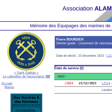
Association
ALAM
Mémoire des Équipages des marines de 
Pierre BOURDIER
Dernier grade : Lieutenant de vaissea
Date de décès : 23 décembre 1923 -
LZ1
États de service (2)
« Saint Gaétan »
Le calendrier de l'association
- 1923 -
     /1923
23/12/1923
LZ114
Accueil
Marins
Lieuten