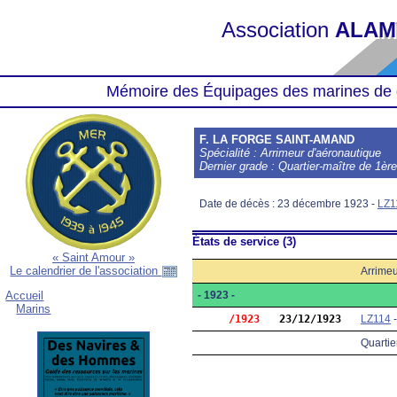
Association
ALAM
Mémoire des Équipages des marines de 
F. LA FORGE SAINT-AMAND
Spécialité : Arrimeur d'aéronautique
Dernier grade : Quartier-maître de 1èr
Date de décès : 23 décembre 1923 -
LZ1
États de service (3)
« Saint Amour »
Le calendrier de l'association
Arrimeu
- 1923 -
Accueil
Marins
     /1923
23/12/1923
LZ114
Quartie