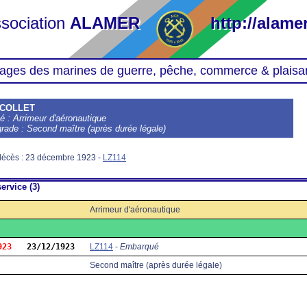
sociation
ALAMER
http://alamer
ages des marines de guerre, pêche, commerce & plaisa
 COLLET
té : Arrimeur d'aéronautique
grade : Second maître (après durée légale)
décès : 23 décembre 1923 -
LZ114
ervice (3)
Arrimeur d'aéronautique
923
23/12/1923
LZ114
-
Embarqué
Second maître (après durée légale)