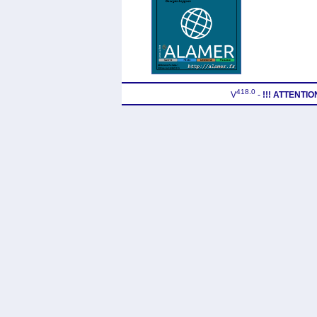
418.0
V
-
!!! ATTENTI