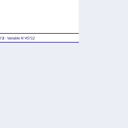
N°
2
- Variable N°
45712