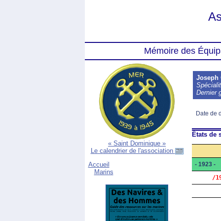
As
Mémoire des Équip
Joseph
Spéciali
Dernier 
Date de 
États de s
« Saint Dominique »
Le calendrier de l'association
- 1923 -
Accueil
Marins
     /1