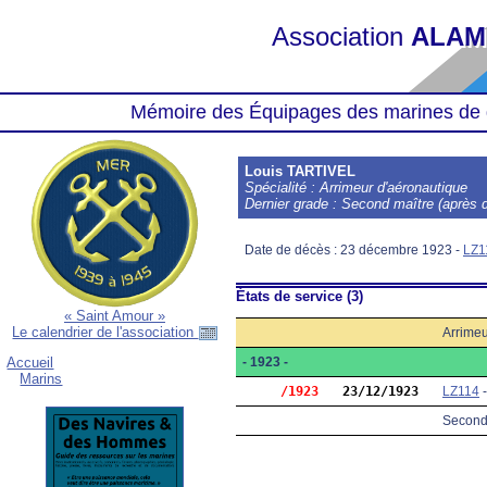
Association
ALAM
Mémoire des Équipages des marines de 
Louis TARTIVEL
Spécialité : Arrimeur d'aéronautique
Dernier grade : Second maître (après d
Date de décès : 23 décembre 1923 -
LZ1
États de service (3)
« Saint Amour »
Le calendrier de l'association
Arrimeu
- 1923 -
Accueil
Marins
     /1923
23/12/1923
LZ114
Second 