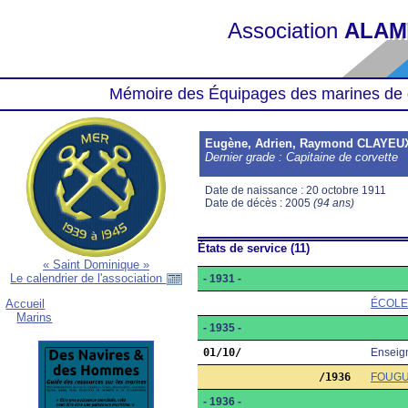
Association
ALAM
Mémoire des Équipages des marines de 
Eugène, Adrien, Raymond CLAYEU
Dernier grade : Capitaine de corvette
Date de naissance : 20 octobre 1911
Date de décès : 2005
(94 ans)
États de service (11)
« Saint Dominique »
Le calendrier de l'association
- 1931 -
ÉCOLE
Accueil
Marins
- 1935 -
01/10/
Enseig
     /1936
FOUG
- 1936 -