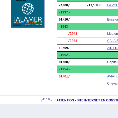
24/08/
  /12/1938
LA PO
- 1937 -
01/10/
Enseign
- 1943 -
     /1943
Lieuten
     /1943
CALAI
13/09/
AIR FR
- 1952 -
01/08/
Capitai
- 1954 -
01/01/
AVIAT
Chevali
418.0
V
-
!!! ATTENTION - SITE INTERNET EN CONS