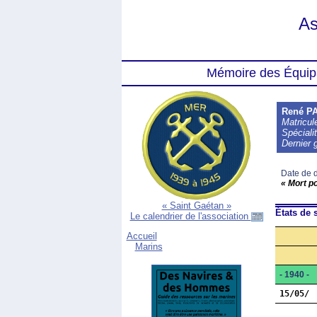
As
Mémoire des Équip
René P
Matricu
Spéciali
Dernier 
Date de d
« Mort p
« Saint Gaétan »
États de s
Le calendrier de l'association
Accueil
Marins
- 1940 -
15/05/