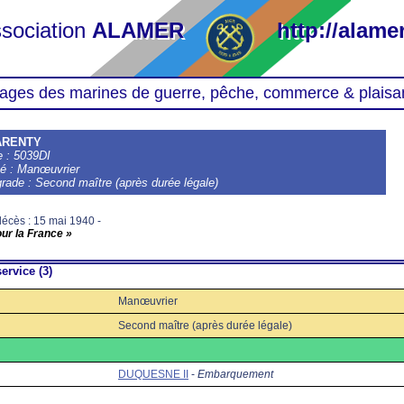
sociation
ALAMER
http://alamer
ages des marines de guerre, pêche, commerce & plaisa
ARENTY
le : 5039DI
té : Manœuvrier
grade : Second maître (après durée légale)
écès : 15 mai 1940 -
our la France »
ervice (3)
Manœuvrier
Second maître (après durée légale)
DUQUESNE II
-
Embarquement