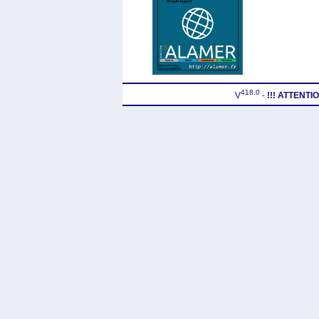
418.0
V
-
!!! ATTENT