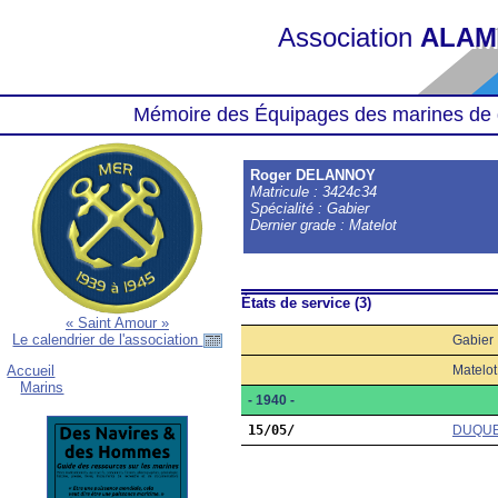
Association
ALAM
Mémoire des Équipages des marines de 
Roger DELANNOY
Matricule : 3424c34
Spécialité : Gabier
Dernier grade : Matelot
États de service (3)
« Saint Amour »
Le calendrier de l'association
Gabier
Matelot
Accueil
Marins
- 1940 -
15/05/
DUQUE