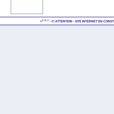
418.0
V
-
!!! ATTENTION - SITE INTERNET EN CON