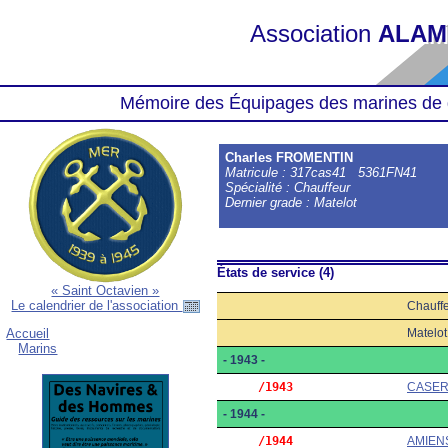
Association
ALAM
Mémoire des Équipages des marines de 
Charles FROMENTIN
Matricule : 317cas41 5361FN41
Spécialité : Chauffeur
Dernier grade : Matelot
États de service (4)
« Saint Octavien »
Le calendrier de l'association
Chauff
Matelot
Accueil
Marins
- 1943 -
     /1943
CASER
- 1944 -
     /1944
AMIEN