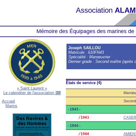
Association
ALAM
Mémoire des Équipages des marines de 
Joseph SAILLOU
Matricule : 610FN43
Spécialité : Manœuvrier
Dernier grade : Second maître (après d
États de service (4)
« Saint Laurent »
Le calendrier de l'association
Manœuv
Second 
Accueil
Marins
- 1943 -
     /1943
CASER
- 1944 -
     /1944
AMIEN