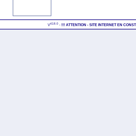
418.0
V
-
!!! ATTENTION - SITE INTERNET EN CON