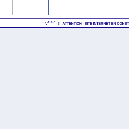
418.0
V
-
!!! ATTENTION - SITE INTERNET EN CON