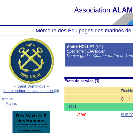
Association
ALAM
Mémoire des Équipages des marines de 
André HOLLET
(©1)
Spécialité : Électricien
Dernier grade : Quartier-maître de 1èr
États de service (3)
« Saint Dominique »
Le calendrier de l'association
Électri
Quartie
Accueil
Marins
- 1941 -
     /1941
SURC