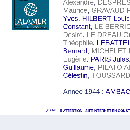
Alexandre
,
DESPRES
Maurice
,
GRAVAUD P
Yves
,
HILBERT Louis
Constant
,
LE BERRI
Désiré
,
LE DREAU Gu
Théophile
,
LEBATTEU
Bernard
,
MICHELET L
Eugène
,
PARIS Jules
Guillaume
,
PILATO Al
Célestin
,
TOUSSARD V
Année 1944
:
AMBACH
418.0
V
-
!!! ATTENTION - SITE INTERNET EN CON