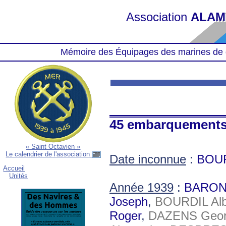
Association
ALAM
Mémoire des Équipages des marines de 
45 embarquement
« Saint Octavien »
Le calendrier de l'association
Date inconnue
:
BOU
Accueil
Unités
Année 1939
:
BARON 
Joseph
,
BOURDIL Alb
Roger
,
DAZENS Geor