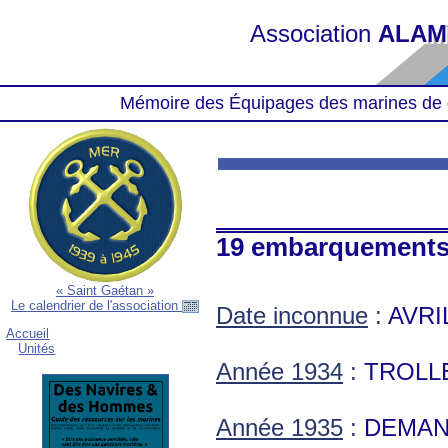
Association
ALAM
Mémoire des Équipages des marines de 
19 embarquement
« Saint Gaétan »
Le calendrier de l'association
Date inconnue
:
AVRI
Accueil
Unités
Année 1934
:
TROLLE
Année 1935
:
DEMAN