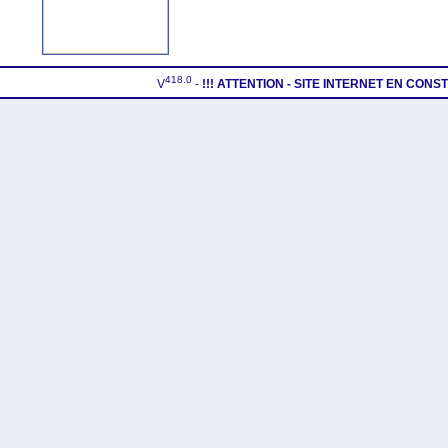
418.0
V
-
!!! ATTENTION - SITE INTERNET EN CON