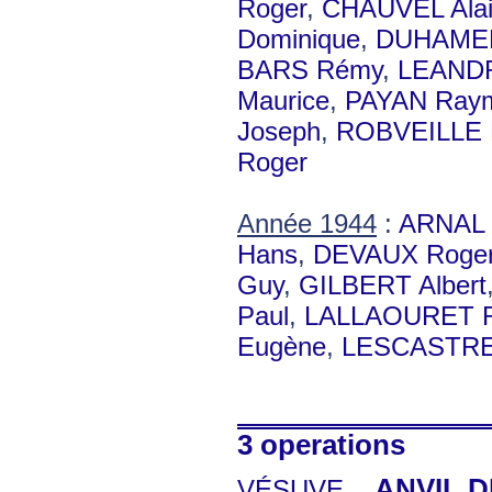
Roger
,
CHAUVEL Ala
Dominique
,
DUHAMEL
BARS Rémy
,
LEANDR
Maurice
,
PAYAN Ray
Joseph
,
ROBVEILLE 
Roger
Année 1944
:
ARNAL 
Hans
,
DEVAUX Roge
Guy
,
GILBERT Albert
Paul
,
LALLAOURET 
Eugène
,
LESCASTRE
3 operations
ANVIL 
VÉSUVE