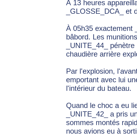
À 13 heures appareil
_GLOSSE_DCA_ et d'é
À 05h35 exactement 
bâbord. Les munitions 
_UNITE_44_ pénètre p
chaudière arrière expl
Par l'explosion, l'ava
emportant avec lui un
l'intérieur du bateau.
Quand le choc a eu lie
_UNITE_42_ a pris une
sommes montés rapidem
nous avions eu à sorti