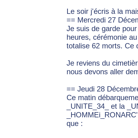
Le soir j'écris à la
== Mercredi 27 Déce
Je suis de garde pour 
heures, cérémonie au 
totalise 62 morts. Ce q
Je reviens du cimetiè
nous devons aller dem
== Jeudi 28 Décembr
Ce matin débarquement
_UNITE_34_ et la _UN
_HOMMEi_RONARC'H_ vi
que :