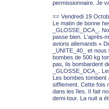
permissionnaire. Je va
== Vendredi 19 Octob
Le matin de bonne he
_GLOSSE_DCA_. Nous 
passe bien. L'après-
avions allemands « Do
_UNITE_40_ et nous t
bombes de 500 kg tombe
pas, ils bombardent d
_GLOSSE_DCA_. Les av
Les bombes tombent à
sifflement. Cette fois
dans les îles. Il fait n
demi-tour. La nuit a é