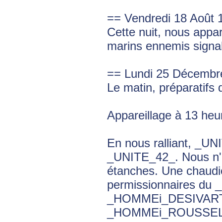
== Vendredi 18 Août 
Cette nuit, nous appa
marins ennemis signal
== Lundi 25 Décembr
Le matin, préparatifs 
Appareillage à 13 heur
En nous ralliant, _UN
_UNITE_42_. Nous n'a
étanches. Une chaudiè
permissionnaires du 
_HOMMEi_DESIVART
_HOMMEi_ROUSSEL