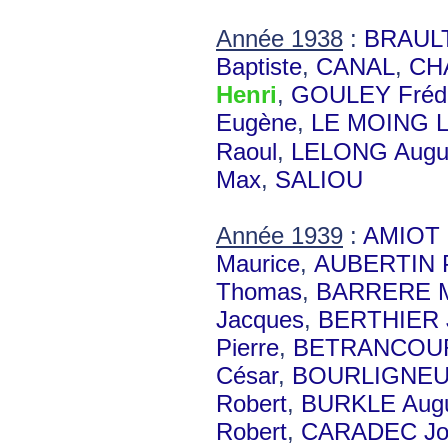
Année 1938
:
BRAULT
Baptiste
,
CANAL
,
CH
Henri
,
GOULEY Frédé
Eugène
,
LE MOING L
Raoul
,
LELONG Augu
Max
,
SALIOU
Année 1939
:
AMIOT 
Maurice
,
AUBERTIN P
Thomas
,
BARRERE M
Jacques
,
BERTHIER 
Pierre
,
BETRANCOUR
César
,
BOURLIGNEU
Robert
,
BURKLE Aug
Robert
,
CARADEC Jo