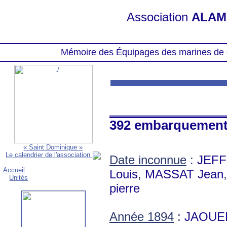
Association
ALAM
Mémoire des Équipages des marines de 
392 embarquemen
« Saint Dominique »
Le calendrier de l'association
Date inconnue
:
JEFF
Accueil
Louis
,
MASSAT Jean
Unités
pierre
Année 1894
:
JAOUEN