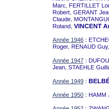
Marc
,
FERTILLET Lou
Robert
,
GERANT Jea
Claude
,
MONTANGUO
VINCENT A
Roland
,
Année 1946
:
ETCHEG
Roger
,
RENAUD Guy
Année 1947
:
DUFOU
Jean
,
STAEHLE Guil
BELBÉ
Année 1949
:
Année 1950
:
HAMM J
Année 1952
:
ZWANG