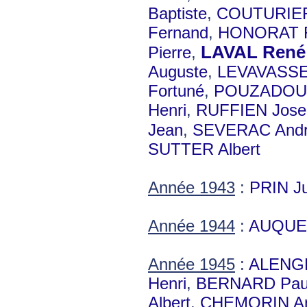
Baptiste
,
COUTURIER
Fernand
,
HONORAT R
LAVAL René
Pierre
,
Auguste
,
LEVAVASSE
Fortuné
,
POUZADOU
Henri
,
RUFFIEN Jose
Jean
,
SEVERAC And
SUTTER Albert
Année 1943
:
PRIN Ju
Année 1944
:
AUQUE
Année 1945
:
ALENGR
Henri
,
BERNARD Pau
Albert
,
CHEMORIN A