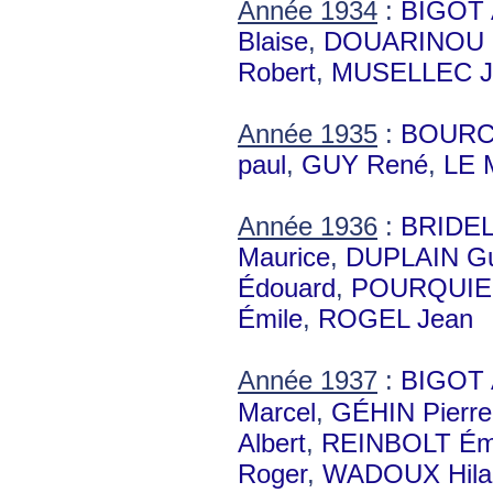
Année 1934
:
BIGOT 
Blaise
,
DOUARINOU G
Robert
,
MUSELLEC J
Année 1935
:
BOURC
paul
,
GUY René
,
LE 
Année 1936
:
BRIDEL
Maurice
,
DUPLAIN G
Édouard
,
POURQUIER
Émile
,
ROGEL Jean
Année 1937
:
BIGOT 
Marcel
,
GÉHIN Pierre
Albert
,
REINBOLT Ém
Roger
,
WADOUX Hilai