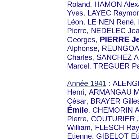
Roland
,
HAMON Alex
Yves
,
LAYEC Raymo
Léon
,
LE NEN René
,
Pierre
,
NEDELEC Je
PIERRE Je
Georges
,
Alphonse
,
REUNGOAT
Charles
,
SANCHEZ Al
Marcel
,
TREGUER Pau
Année 1941
:
ALENGR
Henri
,
ARMANGAU Mé
César
,
BRAYER Gille
Émile
,
CHEMORIN A
Pierre
,
COUTURIER 
William
,
FLESCH Ra
Etienne
,
GIBELOT Et