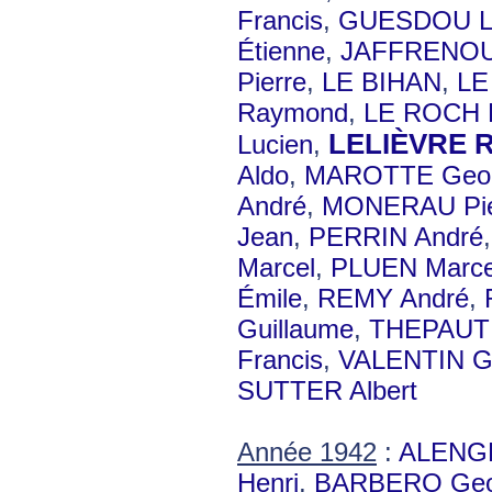
Francis
,
GUESDOU L
Étienne
,
JAFFRENOU 
Pierre
,
LE BIHAN
,
LE
Raymond
,
LE ROCH 
LELIÈVRE 
Lucien
,
Aldo
,
MAROTTE Geo
André
,
MONERAU Pie
Jean
,
PERRIN André
Marcel
,
PLUEN Marce
Émile
,
REMY André
,
Guillaume
,
THEPAUT 
Francis
,
VALENTIN G
SUTTER Albert
Année 1942
:
ALENGR
Henri
,
BARBERO Geo