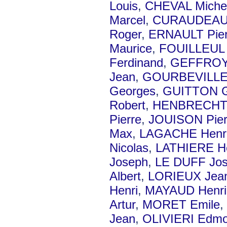
Louis
,
CHEVAL Miche
Marcel
,
CURAUDEAU 
Roger
,
ERNAULT Pier
Maurice
,
FOUILLEUL 
Ferdinand
,
GEFFROY
Jean
,
GOURBEVILLE 
Georges
,
GUITTON G
Robert
,
HENBRECHT 
Pierre
,
JOUISON Pier
Max
,
LAGACHE Henr
Nicolas
,
LATHIERE He
Joseph
,
LE DUFF Jo
Albert
,
LORIEUX Jea
Henri
,
MAYAUD Henri
Artur
,
MORET Emile
,
Jean
,
OLIVIERI Edm