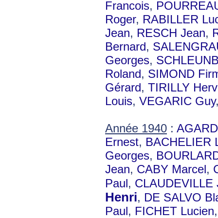
Francois
,
POURREAU
Roger
,
RABILLER Luc
Jean
,
RESCH Jean
,
Bernard
,
SALENGRAU
Georges
,
SCHLEUNB
Roland
,
SIMOND Firm
Gérard
,
TIRILLY Herv
Louis
,
VEGARIC Guy
Année 1940
:
AGARD
Ernest
,
BACHELIER L
Georges
,
BOURLARD 
Jean
,
CABY Marcel
,
Paul
,
CLAUDEVILLE 
Henri
,
DE SALVO Bla
Paul
,
FICHET Lucien